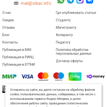
mail@sibac.info
О нас
Где опубликовать статью
Скидки
Студенту
Отзывы
Магистранту
Блог
Аспиранту
Контакты
Педагогу
Публикация в ВАК
Политика обработки
персональных данных
Публикация в РИНЦ
Договор оферты
Публикация в ЕГПНИ
© Sibac.info 2026. Все права защищены.
Это
Оставаясь на сайте, вы даете согласие на обработку файлов
произведение доступно по
лицензии Creative
cookie, пользовательских данных, собираемых, в том числе с
Commons «Attribution» («Атрибуция») 4.0
Непортированная
.
использованием сервиса Яндекс.Метрика, в целях
Карта сайта
обеспечения работы сайта, проведения статистических