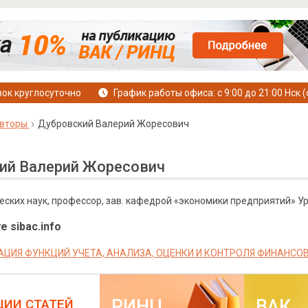
ок круглосуточно
График работы офиса: с 9:00 до 21:00 Нск (
вторы
Дубровский Валерий Жоресович
ий Валерий Жоресович
еских наук, профессор, зав. кафедрой «экономики предприятий» У
е sibac.info
ЦИЯ ФУНКЦИЙ УЧЕТА, АНАЛИЗА, ОЦЕНКИ И КОНТРОЛЯ ФИНАНСО
РИНЦ
ВАК
ЦИИ СТАТЕЙ