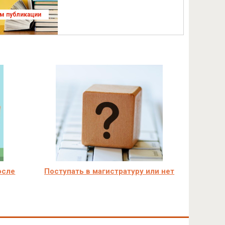
ям публикации
осле
Поступать в магистратуру или нет