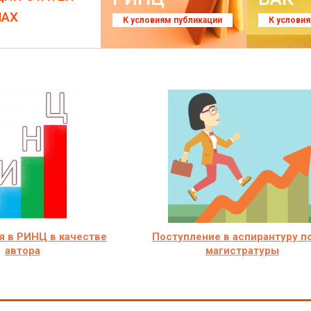
ЛАХ
К условиям публикации
К услови
я в РИНЦ в качестве
Поступление в аспирантуру п
автора
магистратуры