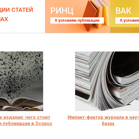
РИНЦ
ВАК
ЦИИ СТАТЕЙ
ЛАХ
К условиям публикации
К услови
 издания: чего стоит
Импакт-фактор журнала в нау
и публикации в Scopus
базах