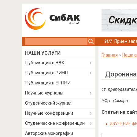
Search this site
Прием заяв
НАШИ УСЛУГИ
Главная
Наши а
Публикации в ВАК
Публикации в РИНЦ
Доронина
Публикация в ЕГПНИ
ст. преподавател
Научные журналы
РФ
,
г
.
Самара
Студенческий журнал
Статьи на сайт
Научные конференции
Студенческие конференции
ИЗУЧЕНИЕ Ф
Авторские монографии