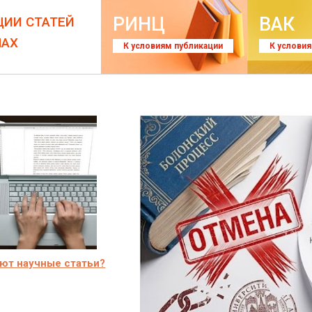
РИНЦ
ВАК
ЦИИ СТАТЕЙ
ЛАХ
К условиям публикации
К услови
ют научные статьи?