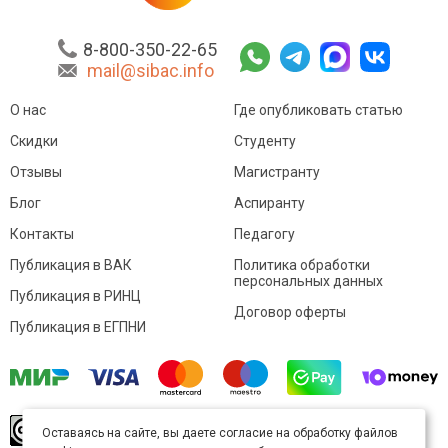
8-800-350-22-65
mail@sibac.info
О нас
Где опубликовать статью
Скидки
Студенту
Отзывы
Магистранту
Блог
Аспиранту
Контакты
Педагогу
Публикация в ВАК
Политика обработки
персональных данных
Публикация в РИНЦ
Договор оферты
Публикация в ЕГПНИ
© Sibac.info 2026. Все права защищены.
Это
Оставаясь на сайте, вы даете согласие на обработку файлов
произведение доступно по
лицензии Creative