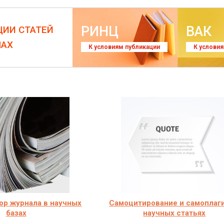
РИНЦ
ВАК
ЦИИ СТАТЕЙ
ЛАХ
К условиям публикации
К услови
ор журнала в научных
Самоцитирование и самоплаги
базах
научных статьях