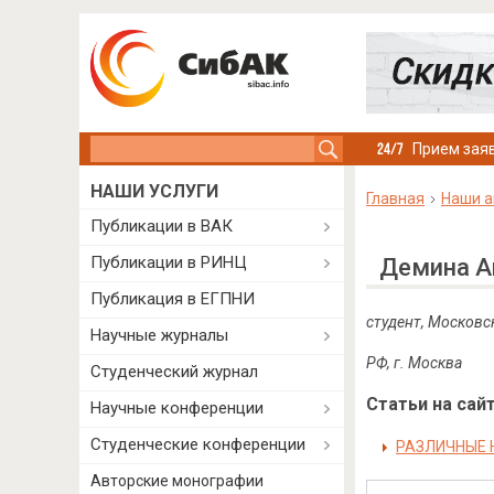
Search this site
Прием заяв
НАШИ УСЛУГИ
Главная
Наши а
Публикации в ВАК
Публикации в РИНЦ
Демина А
Публикация в ЕГПНИ
студент, Московс
Научные журналы
РФ
,
г
.
Москва
Студенческий журнал
Статьи на сайт
Научные конференции
Студенческие конференции
РАЗЛИЧНЫЕ 
Авторские монографии