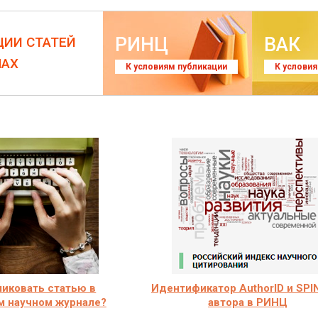
РИНЦ
ВАК
ЦИИ СТАТЕЙ
ЛАХ
К условиям публикации
К услови
ликовать статью в
Идентификатор AuthorID и SPI
м научном журнале?
автора в РИНЦ