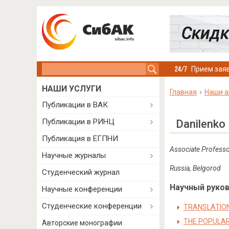
Search this site
Прием заяв
НАШИ УСЛУГИ
Главная
Наши а
Публикации в ВАК
Публикации в РИНЦ
Danilenko 
Публикация в ЕГПНИ
Associate Professo
Научные журналы
Russia
,
Belgorod
Студенческий журнал
Научный руково
Научные конференции
Студенческие конференции
TRANSLATION
THE POPULAR
Авторские монографии