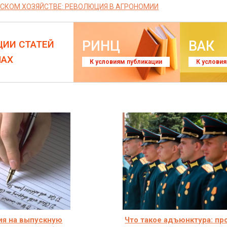
ЬСКОМ ХОЗЯЙСТВЕ: РЕВОЛЮЦИЯ В АГРОНОМИИ
РИНЦ
ВАК
ЦИИ СТАТЕЙ
ЛАХ
К условиям публикации
К услови
ия на выпускную
Что такое адъюнктура: пр