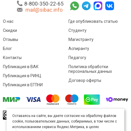
8-800-350-22-65
mail@sibac.info
О нас
Где опубликовать статью
Скидки
Студенту
Отзывы
Магистранту
Блог
Аспиранту
Контакты
Педагогу
Публикация в ВАК
Политика обработки
персональных данных
Публикация в РИНЦ
Договор оферты
Публикация в ЕГПНИ
© Sibac.info 2026. Все права защищены.
Это
Оставаясь на сайте, вы даете согласие на обработку файлов
произведение доступно по
лицензии Creative
cookie, пользовательских данных, собираемых, в том числе с
Commons «Attribution» («Атрибуция») 4.0
Непортированная
.
использованием сервиса Яндекс.Метрика, в целях