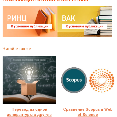
РИНЦ
ВАК
К условиям публикации
К условиям публикации
Читайте также
Перевод из одной
Сравнение Scopus и Web
аспирантуры в другую
of Science