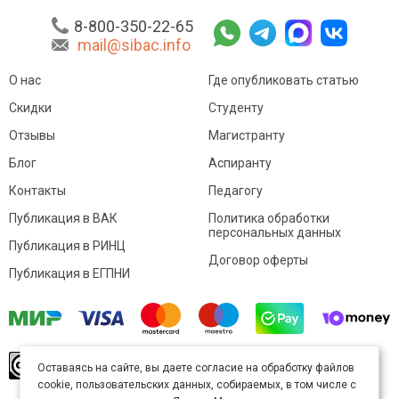
8-800-350-22-65
mail@sibac.info
О нас
Где опубликовать статью
Скидки
Студенту
Отзывы
Магистранту
Блог
Аспиранту
Контакты
Педагогу
Публикация в ВАК
Политика обработки
персональных данных
Публикация в РИНЦ
Договор оферты
Публикация в ЕГПНИ
© Sibac.info 2026. Все права защищены.
Это
Оставаясь на сайте, вы даете согласие на обработку файлов
произведение доступно по
лицензии Creative
cookie, пользовательских данных, собираемых, в том числе с
Commons «Attribution» («Атрибуция») 4.0