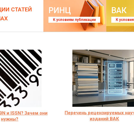
РИНЦ
ВАК
ЦИИ СТАТЕЙ
ЛАХ
К условиям публикации
К услови
Перечень рецензируемых нау
SBN и ISSN? Зачем они
изданий ВАК
нужны?