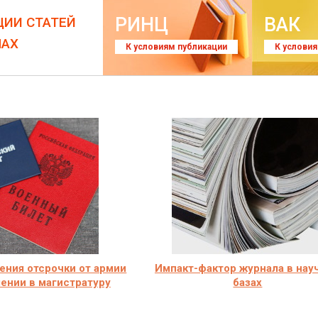
РИНЦ
ВАК
ЦИИ СТАТЕЙ
ЛАХ
К условиям публикации
К услови
ения отсрочки от армии
Импакт-фактор журнала в нау
ении в магистратуру
базах