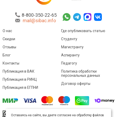
8-800-350-22-65
mail@sibac.info
О нас
Где опубликовать статью
Скидки
Студенту
Отзывы
Магистранту
Блог
Аспиранту
Контакты
Педагогу
Публикация в ВАК
Политика обработки
персональных данных
Публикация в РИНЦ
Договор оферты
Публикация в ЕГПНИ
© Sibac.info 2026. Все права защищены.
Это
Оставаясь на сайте, вы даете согласие на обработку файлов
произведение доступно по
лицензии Creative