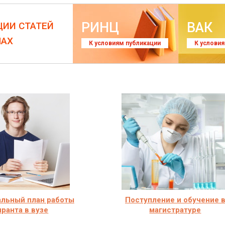
РИНЦ
ВАК
ЦИИ СТАТЕЙ
ЛАХ
К условиям публикации
К услови
льный план работы
Поступление и обучение 
иранта в вузе
магистратуре