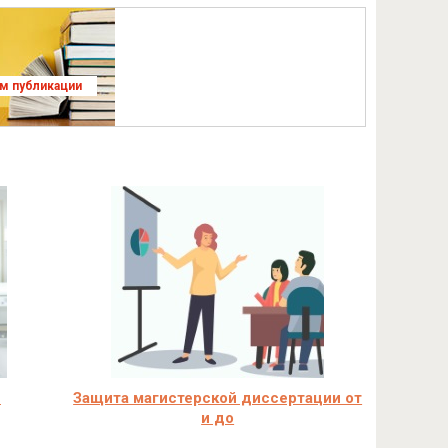
ям публикации
в
Защита магистерской диссертации от
и до