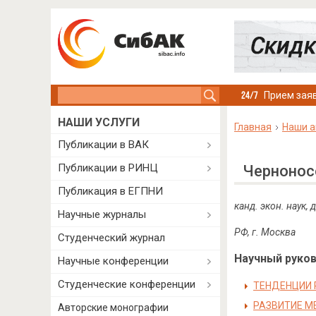
Search this site
Прием заяв
НАШИ УСЛУГИ
Главная
Наши а
Публикации в ВАК
Публикации в РИНЦ
Чернонос
Публикация в ЕГПНИ
канд. экон. наук,
Научные журналы
РФ, г. Москва
Студенческий журнал
Научный руково
Научные конференции
Студенческие конференции
ТЕНДЕНЦИИ 
РАЗВИТИЕ М
Авторские монографии