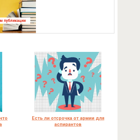
ям публикации
 что
Есть ли отсрочка от армии для
а
аспирантов