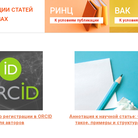
РИНЦ
ВАК
ЦИИ СТАТЕЙ
ЛАХ
К условиям публикации
К услови
о регистрации в ORCID
Аннотация к научной статье:
ля авторов
такое, примеры и структур