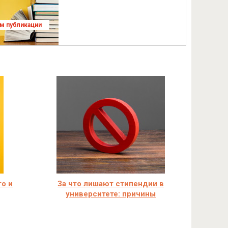
ям публикации
го и
За что лишают стипендии в
университете: причины