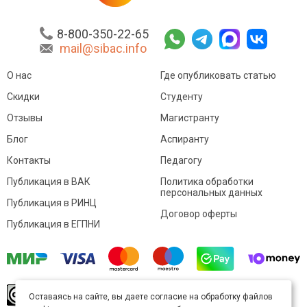
8-800-350-22-65
mail@sibac.info
О нас
Где опубликовать статью
Скидки
Студенту
Отзывы
Магистранту
Блог
Аспиранту
Контакты
Педагогу
Публикация в ВАК
Политика обработки
персональных данных
Публикация в РИНЦ
Договор оферты
Публикация в ЕГПНИ
© Sibac.info 2026. Все права защищены.
Это
Оставаясь на сайте, вы даете согласие на обработку файлов
произведение доступно по
лицензии Creative