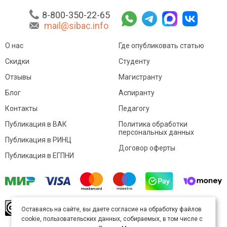
8-800-350-22-65
mail@sibac.info
О нас
Где опубликовать статью
Скидки
Студенту
Отзывы
Магистранту
Блог
Аспиранту
Контакты
Педагогу
Публикация в ВАК
Политика обработки
персональных данных
Публикация в РИНЦ
Договор оферты
Публикация в ЕГПНИ
© Sibac.info 2026. Все права защищены.
Это
Оставаясь на сайте, вы даете согласие на обработку файлов
произведение доступно по
лицензии Creative
cookie, пользовательских данных, собираемых, в том числе с
Commons «Attribution» («Атрибуция») 4.0