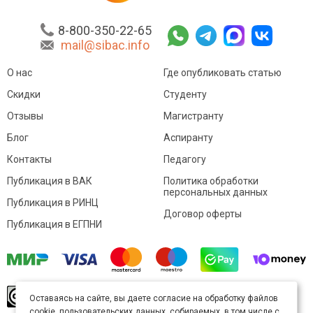
8-800-350-22-65
mail@sibac.info
О нас
Где опубликовать статью
Скидки
Студенту
Отзывы
Магистранту
Блог
Аспиранту
Контакты
Педагогу
Публикация в ВАК
Политика обработки
персональных данных
Публикация в РИНЦ
Договор оферты
Публикация в ЕГПНИ
© Sibac.info 2026. Все права защищены.
Это
Оставаясь на сайте, вы даете согласие на обработку файлов
произведение доступно по
лицензии Creative
cookie, пользовательских данных, собираемых, в том числе с