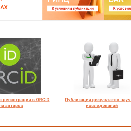
ЛАХ
К условиям публикации
К услови
о регистрации в ORCID
Публикация результатов нау
ля авторов
исследований