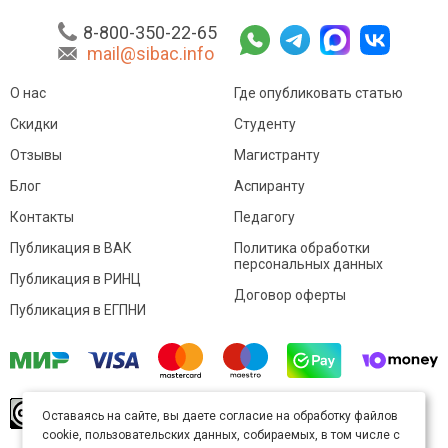
8-800-350-22-65
mail@sibac.info
О нас
Где опубликовать статью
Скидки
Студенту
Отзывы
Магистранту
Блог
Аспиранту
Контакты
Педагогу
Публикация в ВАК
Политика обработки
персональных данных
Публикация в РИНЦ
Договор оферты
Публикация в ЕГПНИ
© Sibac.info 2026. Все права защищены.
Это
Оставаясь на сайте, вы даете согласие на обработку файлов
произведение доступно по
лицензии Creative
cookie, пользовательских данных, собираемых, в том числе с
Commons «Attribution» («Атрибуция») 4.0