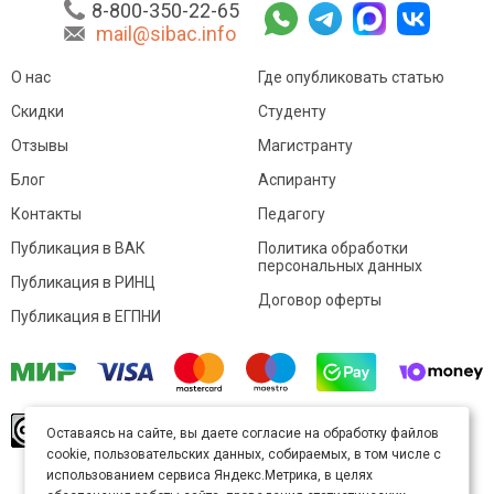
8-800-350-22-65
mail@sibac.info
О нас
Где опубликовать статью
Скидки
Студенту
Отзывы
Магистранту
Блог
Аспиранту
Контакты
Педагогу
Публикация в ВАК
Политика обработки
персональных данных
Публикация в РИНЦ
Договор оферты
Публикация в ЕГПНИ
© Sibac.info 2026. Все права защищены.
Это
Оставаясь на сайте, вы даете согласие на обработку файлов
произведение доступно по
лицензии Creative
cookie, пользовательских данных, собираемых, в том числе с
Commons «Attribution» («Атрибуция») 4.0
Непортированная
.
использованием сервиса Яндекс.Метрика, в целях
Карта сайта