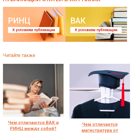
РИНЦ
ВАК
К условиям публикации
К условиям публикации
Читайте также
Чем отличаются ВАК и
Чем отличается
РИНЦ между собой?
магистратура от