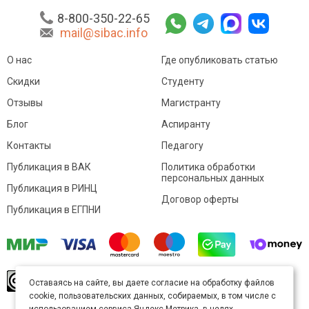
8-800-350-22-65
mail@sibac.info
О нас
Где опубликовать статью
Скидки
Студенту
Отзывы
Магистранту
Блог
Аспиранту
Контакты
Педагогу
Публикация в ВАК
Политика обработки
персональных данных
Публикация в РИНЦ
Договор оферты
Публикация в ЕГПНИ
© Sibac.info 2026. Все права защищены.
Это
Оставаясь на сайте, вы даете согласие на обработку файлов
произведение доступно по
лицензии Creative
cookie, пользовательских данных, собираемых, в том числе с
Commons «Attribution» («Атрибуция») 4.0
Непортированная
.