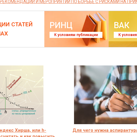
РЕКОМЕНДАЦИЙ И МЕРОПРИЯТИЙ ПО БОРЬБЕ С РИСКАМИ НА ПРИ
РИНЦ
ВАК
ЦИИ СТАТЕЙ
ЛАХ
К условиям публикации
К услови
индекс Хирша, или h-
Для чего нужна аспирантур
ссчитать и как повысить