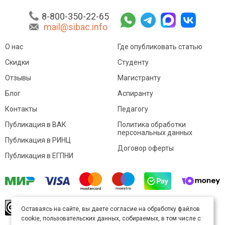
8-800-350-22-65
mail@sibac.info
О нас
Где опубликовать статью
Скидки
Студенту
Отзывы
Магистранту
Блог
Аспиранту
Контакты
Педагогу
Публикация в ВАК
Политика обработки
персональных данных
Публикация в РИНЦ
Договор оферты
Публикация в ЕГПНИ
© Sibac.info 2026. Все права защищены.
Это
Оставаясь на сайте, вы даете согласие на обработку файлов
произведение доступно по
лицензии Creative
cookie, пользовательских данных, собираемых, в том числе с
Commons «Attribution» («Атрибуция») 4.0