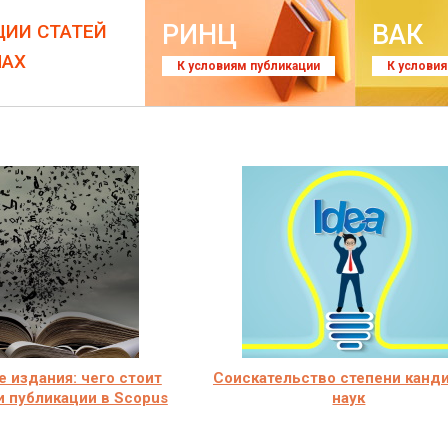
РИНЦ
ВАК
ЦИИ СТАТЕЙ
ЛАХ
К условиям публикации
К услови
 издания: чего стоит
Соискательство степени канд
и публикации в Scopus
наук