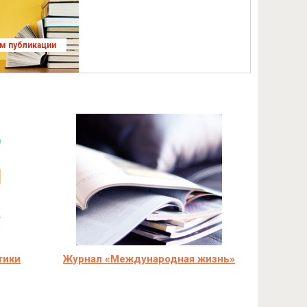
ям публикации
тики
Журнал «Международная жизнь»