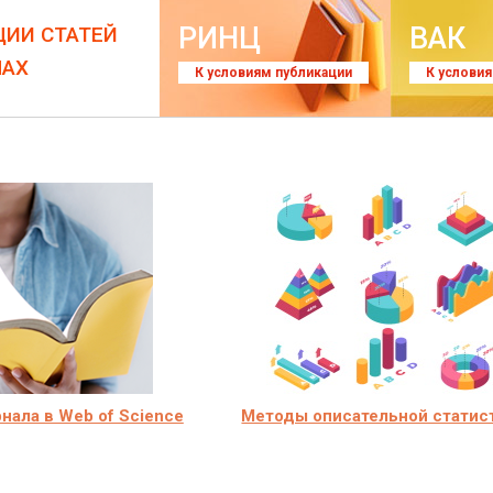
РИНЦ
ВАК
ЦИИ СТАТЕЙ
ЛАХ
К условиям публикации
К услови
нала в Web of Science
Методы описательной статис