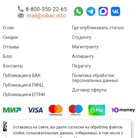
8-800-350-22-65
mail@sibac.info
О нас
Где опубликовать статью
Скидки
Студенту
Отзывы
Магистранту
Блог
Аспиранту
Контакты
Педагогу
Публикация в ВАК
Политика обработки
персональных данных
Публикация в РИНЦ
Договор оферты
Публикация в ЕГПНИ
© Sibac.info 2026. Все права защищены.
Это
Оставаясь на сайте, вы даете согласие на обработку файлов
произведение доступно по
лицензии Creative
cookie, пользовательских данных, собираемых, в том числе с
Commons «Attribution» («Атрибуция») 4.0