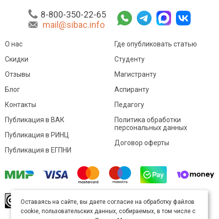
8-800-350-22-65
mail@sibac.info
О нас
Где опубликовать статью
Скидки
Студенту
Отзывы
Магистранту
Блог
Аспиранту
Контакты
Педагогу
Публикация в ВАК
Политика обработки
персональных данных
Публикация в РИНЦ
Договор оферты
Публикация в ЕГПНИ
© Sibac.info 2026. Все права защищены.
Это
Оставаясь на сайте, вы даете согласие на обработку файлов
произведение доступно по
лицензии Creative
cookie, пользовательских данных, собираемых, в том числе с
Commons «Attribution» («Атрибуция») 4.0