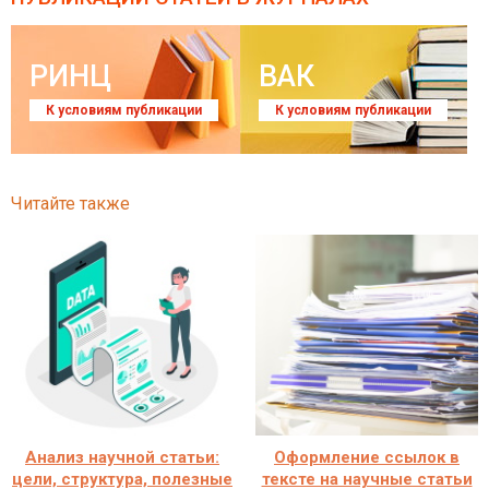
РИНЦ
ВАК
К условиям публикации
К условиям публикации
Читайте также
Анализ научной статьи:
Оформление ссылок в
цели, структура, полезные
тексте на научные статьи