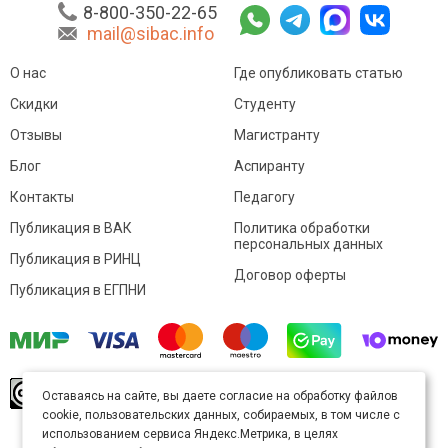
8-800-350-22-65
mail@sibac.info
О нас
Где опубликовать статью
Скидки
Студенту
Отзывы
Магистранту
Блог
Аспиранту
Контакты
Педагогу
Публикация в ВАК
Политика обработки
персональных данных
Публикация в РИНЦ
Договор оферты
Публикация в ЕГПНИ
© Sibac.info 2026. Все права защищены.
Это
Оставаясь на сайте, вы даете согласие на обработку файлов
произведение доступно по
лицензии Creative
cookie, пользовательских данных, собираемых, в том числе с
Commons «Attribution» («Атрибуция») 4.0
Непортированная
.
использованием сервиса Яндекс.Метрика, в целях