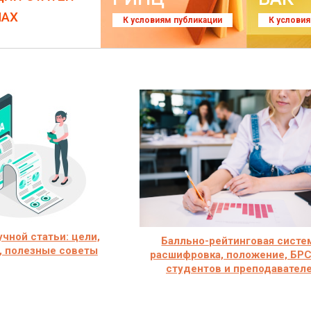
ЛАХ
К условиям публикации
К услови
учной статьи: цели,
Балльно-рейтинговая систе
, полезные советы
расшифровка, положение, БРС
студентов и преподавател