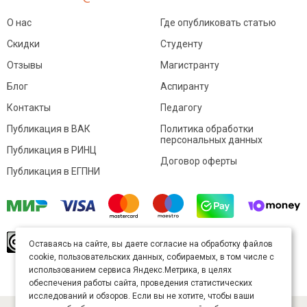
О нас
Где опубликовать статью
Скидки
Студенту
Отзывы
Магистранту
Блог
Аспиранту
Контакты
Педагогу
Публикация в ВАК
Политика обработки
персональных данных
Публикация в РИНЦ
Договор оферты
Публикация в ЕГПНИ
© Sibac.info 2026. Все права защищены.
Это
Оставаясь на сайте, вы даете согласие на обработку файлов
произведение доступно по
лицензии Creative
cookie, пользовательских данных, собираемых, в том числе с
Commons «Attribution» («Атрибуция») 4.0
Непортированная
.
использованием сервиса Яндекс.Метрика, в целях
Карта сайта
обеспечения работы сайта, проведения статистических
исследований и обзоров. Если вы не хотите, чтобы ваши