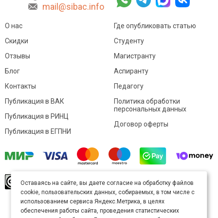
mail@sibac.info
О нас
Где опубликовать статью
Скидки
Студенту
Отзывы
Магистранту
Блог
Аспиранту
Контакты
Педагогу
Публикация в ВАК
Политика обработки
персональных данных
Публикация в РИНЦ
Договор оферты
Публикация в ЕГПНИ
© Sibac.info 2026. Все права защищены.
Это
Оставаясь на сайте, вы даете согласие на обработку файлов
произведение доступно по
лицензии Creative
cookie, пользовательских данных, собираемых, в том числе с
Commons «Attribution» («Атрибуция») 4.0
Непортированная
.
использованием сервиса Яндекс.Метрика, в целях
Карта сайта
обеспечения работы сайта, проведения статистических