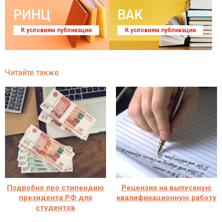
РИНЦ
ВАК
К условиям публикации
К условиям публикации
Читайте также
Подробно про стипендию
Рецензия на выпускную
президента РФ для
квалификационную работу
студентов