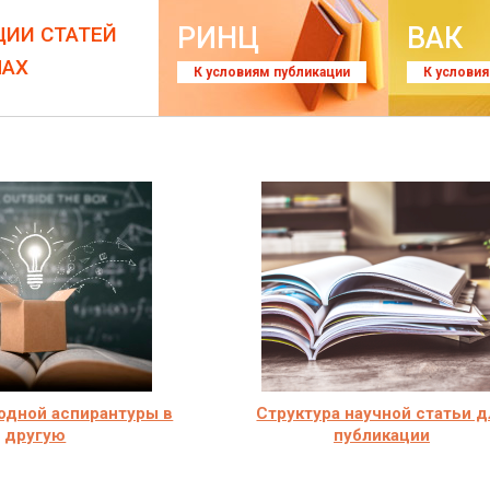
РИНЦ
ВАК
ЦИИ СТАТЕЙ
ЛАХ
К условиям публикации
К услови
одной аспирантуры в
Структура научной статьи д
другую
публикации