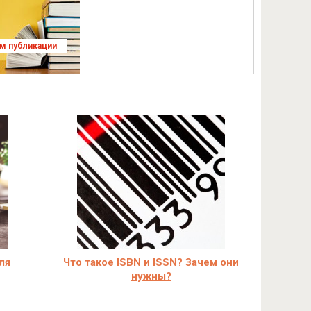
ям публикации
ля
Что такое ISBN и ISSN? Зачем они
нужны?