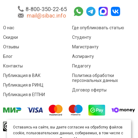
8-800-350-22-65
mail@sibac.info
О нас
Где опубликовать статью
Скидки
Студенту
Отзывы
Магистранту
Блог
Аспиранту
Контакты
Педагогу
Публикация в ВАК
Политика обработки
персональных данных
Публикация в РИНЦ
Договор оферты
Публикация в ЕГПНИ
© Sibac.info 2026. Все права защищены.
Это
Оставаясь на сайте, вы даете согласие на обработку файлов
произведение доступно по
лицензии Creative
cookie, пользовательских данных, собираемых, в том числе с
Commons «Attribution» («Атрибуция») 4.0