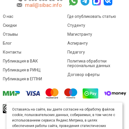
mail@sibac.info
О нас
Где опубликовать статью
Скидки
Студенту
Отзывы
Магистранту
Блог
Аспиранту
Контакты
Педагогу
Публикация в ВАК
Политика обработки
персональных данных
Публикация в РИНЦ
Договор оферты
Публикация в ЕГПНИ
© Sibac.info 2026. Все права защищены.
Это
Оставаясь на сайте, вы даете согласие на обработку файлов
произведение доступно по
лицензии Creative
cookie, пользовательских данных, собираемых, в том числе с
Commons «Attribution» («Атрибуция») 4.0
Непортированная
.
использованием сервиса Яндекс.Метрика, в целях
Карта сайта
обеспечения работы сайта, проведения статистических