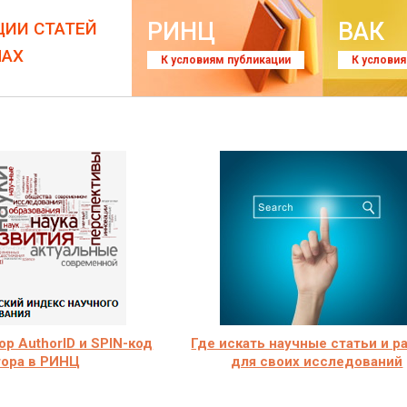
РИНЦ
ВАК
ЦИИ СТАТЕЙ
ЛАХ
К условиям публикации
К услови
р AuthorID и SPIN-код
Где искать научные статьи и р
тора в РИНЦ
для своих исследований