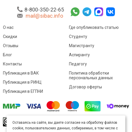
8-800-350-22-65
mail@sibac.info
О нас
Где опубликовать статью
Скидки
Студенту
Отзывы
Магистранту
Блог
Аспиранту
Контакты
Педагогу
Публикация в ВАК
Политика обработки
персональных данных
Публикация в РИНЦ
Договор оферты
Публикация в ЕГПНИ
© Sibac.info 2026. Все права защищены.
Это
Оставаясь на сайте, вы даете согласие на обработку файлов
произведение доступно по
лицензии Creative
cookie, пользовательских данных, собираемых, в том числе с
Commons «Attribution» («Атрибуция») 4.0