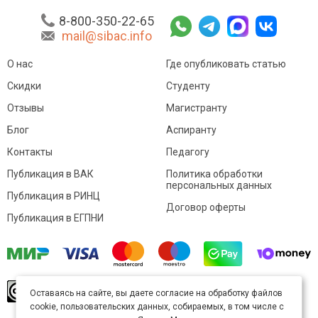
8-800-350-22-65
mail@sibac.info
О нас
Где опубликовать статью
Скидки
Студенту
Отзывы
Магистранту
Блог
Аспиранту
Контакты
Педагогу
Публикация в ВАК
Политика обработки
персональных данных
Публикация в РИНЦ
Договор оферты
Публикация в ЕГПНИ
© Sibac.info 2026. Все права защищены.
Это
Оставаясь на сайте, вы даете согласие на обработку файлов
произведение доступно по
лицензии Creative
cookie, пользовательских данных, собираемых, в том числе с
Commons «Attribution» («Атрибуция») 4.0