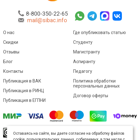
8-800-350-22-65
mail@sibac.info
О нас
Где опубликовать статью
Скидки
Студенту
Отзывы
Магистранту
Блог
Аспиранту
Контакты
Педагогу
Публикация в ВАК
Политика обработки
персональных данных
Публикация в РИНЦ
Договор оферты
Публикация в ЕГПНИ
© Sibac.info 2026. Все права защищены.
Это
Оставаясь на сайте, вы даете согласие на обработку файлов
произведение доступно по
лицензии Creative
cookie, пользовательских данных, собираемых, в том числе с