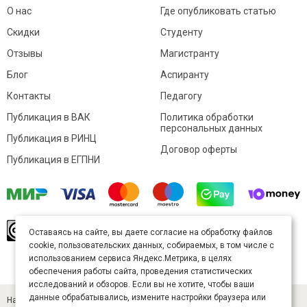
О нас
Где опубликовать статью
Скидки
Студенту
Отзывы
Магистранту
Блог
Аспиранту
Контакты
Педагогу
Публикация в ВАК
Политика обработки
персональных данных
Публикация в РИНЦ
Договор оферты
Публикация в ЕГПНИ
© Sibac.info 2026. Все права защищены.
Это
Оставаясь на сайте, вы даете согласие на обработку файлов
произведение доступно по
лицензии Creative
cookie, пользовательских данных, собираемых, в том числе с
Commons «Attribution» («Атрибуция») 4.0
Непортированная
.
использованием сервиса Яндекс.Метрика, в целях
Карта сайта
обеспечения работы сайта, проведения статистических
исследований и обзоров. Если вы не хотите, чтобы ваши
данные обрабатывались, измените настройки браузера или
Научный журнал «Студенческий» (ISSN 2541-9412). Издатель — ООО