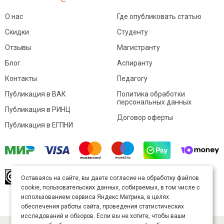
О нас
Где опубликовать статью
Скидки
Студенту
Отзывы
Магистранту
Блог
Аспиранту
Контакты
Педагогу
Публикация в ВАК
Политика обработки
персональных данных
Публикация в РИНЦ
Договор оферты
Публикация в ЕГПНИ
© Sibac.info 2026. Все права защищены.
Это
Оставаясь на сайте, вы даете согласие на обработку файлов
произведение доступно по
лицензии Creative
cookie, пользовательских данных, собираемых, в том числе с
Commons «Attribution» («Атрибуция») 4.0
Непортированная
.
использованием сервиса Яндекс.Метрика, в целях
Карта сайта
обеспечения работы сайта, проведения статистических
исследований и обзоров. Если вы не хотите, чтобы ваши