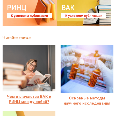
РИНЦ
ВАК
К условиям публикации
К условиям публикации
Читайте также
Чем отличаются ВАК и
Основные методы
РИНЦ между собой?
научного исследования