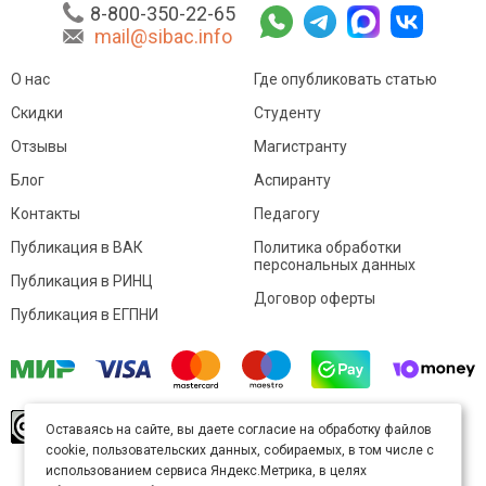
8-800-350-22-65
mail@sibac.info
О нас
Где опубликовать статью
Скидки
Студенту
Отзывы
Магистранту
Блог
Аспиранту
Контакты
Педагогу
Публикация в ВАК
Политика обработки
персональных данных
Публикация в РИНЦ
Договор оферты
Публикация в ЕГПНИ
© Sibac.info 2026. Все права защищены.
Это
Оставаясь на сайте, вы даете согласие на обработку файлов
произведение доступно по
лицензии Creative
cookie, пользовательских данных, собираемых, в том числе с
Commons «Attribution» («Атрибуция») 4.0
Непортированная
.
использованием сервиса Яндекс.Метрика, в целях