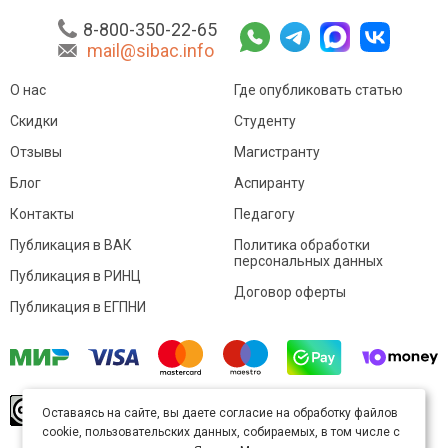
8-800-350-22-65
mail@sibac.info
О нас
Где опубликовать статью
Скидки
Студенту
Отзывы
Магистранту
Блог
Аспиранту
Контакты
Педагогу
Публикация в ВАК
Политика обработки
персональных данных
Публикация в РИНЦ
Договор оферты
Публикация в ЕГПНИ
© Sibac.info 2026. Все права защищены.
Это
Оставаясь на сайте, вы даете согласие на обработку файлов
произведение доступно по
лицензии Creative
cookie, пользовательских данных, собираемых, в том числе с
Commons «Attribution» («Атрибуция») 4.0