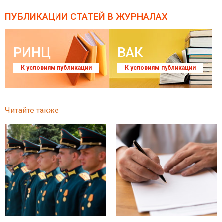
ПУБЛИКАЦИИ СТАТЕЙ
В ЖУРНАЛАХ
РИНЦ
ВАК
К условиям публикации
К условиям публикации
Читайте также