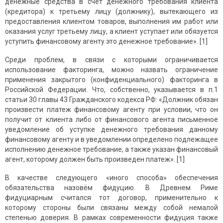
денежные средства в счет денежного требования клиента
(кредитора) к третьему лицу (должнику), вытекающего из
предоставления клиентом товаров, выполнения им работ или
оказания услуг третьему лицу, а клиент уступает или обязуется
уступить финансовому агенту это денежное требование». [1]
Среди проблем, в связи с которыми ограничивается
использование факторинга, можно назвать ограничение
применения закрытого (конфиденциального) факторинга в
Российской Федерации. Что, собственно, указывается в п.1
статьи 30 главы 43 Гражданского кодекса РФ: «Должник обязан
произвести платеж финансовому агенту при условии, что он
получит от клиента либо от финансового агента письменное
уведомление об уступке денежного требования данному
финансовому агенту и в уведомлении определено подлежащее
исполнению денежное требование, а также указан финансовый
агент, которому должен быть произведен платеж». [1]
В качестве следующего «иного способа» обеспечения
обязательства назовём фидуцию. В Древнем Риме
фидуциарным считался тот договор, применительно к
которому стороны были связаны между собой немалой
степенью доверия. В рамках современности фидуция также