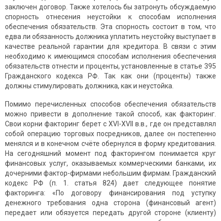
заключен договор. Также хотелось бы затронуть обсуждаемую
спорность отнесения неустойки к способам исполнения
обеспечения обязательств. Эта спорность состоит в том, что
едва ли обязанность должника уплатить неустойку выступает в
качестве реальной гарантии для кредитора. В связи с этим
необходимо к имеющимся способам исполнения обеспечения
обязательств отнести и проценты, установленные в статье 395
Гражданского кодекса РФ. Так как они (проценты) также
должны стимулировать должника, как и неустойка.
Помимо перечисленных способов обеспечения обязательств
можно привести в дополнение такой способ, как факторинг.
Свои корни факторинг берет с XVI-XVII в.в., где он представлял
собой операцию торговых посредников, далее он постепенно
менялся и в конечном счёте обернулся в форму кредитования.
На сегодняшний момент под факторингом понимается круг
финансовых услуг, оказываемых коммерческими банками, их
дочерними фактор-фирмами небольшим фирмам. Гражданский
кодекс РФ (п. 1. статья 824) дает следующее понятие
факторинга: «По договору финансирования под уступку
денежного требования одна сторона (финансовый агент)
передает или обязуется передать другой стороне (клиенту)