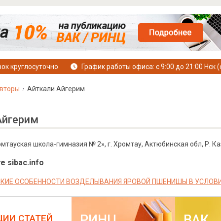
ок круглосуточно
График работы офиса: с 9:00 до 21:00 Нск (
вторы
Айткали Айгерим
Айгерим
омтауская школа-гимназия № 2», г. Хромтау, Актюбинская обл, Р. К
е sibac.info
КИЕ ОСОБЕННОСТИ ВОЗДЕЛЫВАНИЯ ЯРОВОЙ ПШЕНИШЫ В УСЛОВ
РИНЦ
ВАК
ЦИИ СТАТЕЙ