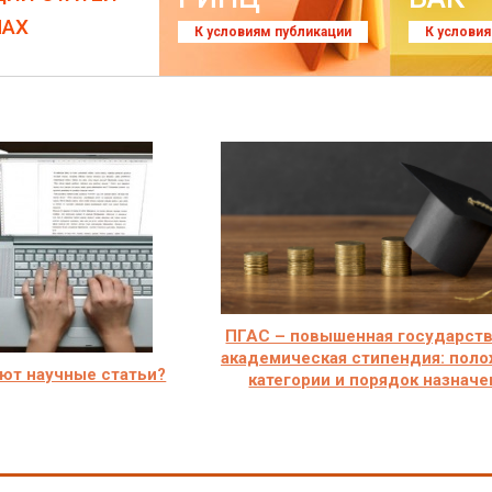
ЛАХ
К условиям публикации
К услови
ПГАС – повышенная государст
академическая стипендия: поло
ют научные статьи?
категории и порядок назначе