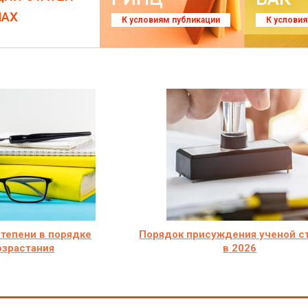
ЛАХ
К условиям публикации
К услови
тепени в порядке
Порядок присуждения ученой с
озрастания
в 2026